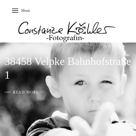
Menü
38458 Velpke Bahnhofstraße
1
READ MORE